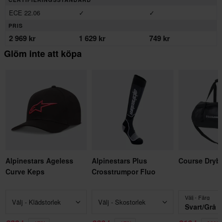
ECE 22.06
✓
✓
PRIS
2 969 kr
1 629 kr
749 kr
Glöm inte att köpa
Alpinestars Ageless
Alpinestars Plus
Course Dryb
Curve Keps
Crosstrumpor Fluo
Välj - Färg
Välj - Klädstorlek
Välj - Skostorlek
Svart/Grå