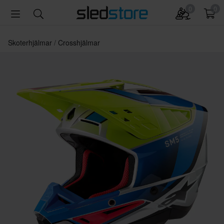
0
0
Skoterhjälmar
Crosshjälmar