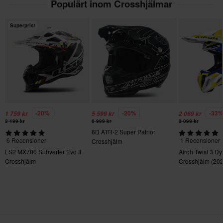
Populärt inom Crosshjälmar
M
325 x 430 x 275 mm
Superpris!
XL
325 x 425 x 275 mm
XXL
380 x 400 x 350 mm
Certifieringsstandard
ECE 22.06
-20%
-20%
-33
1 759 kr
5 599 kr
2 069 kr
2 199 kr
6 999 kr
3 099 kr
6D ATR-2 Super Patriot
6 Recensioner
1 Recensioner
Crosshjälm
LS2 MX700 Subverter Evo II
Airoh Twist 3 Dy
Crosshjälm
Crosshjälm (202