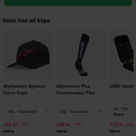
Glöm inte att köpa
Alpinestars Ageless
Alpinestars Plus
24MX Glasö
Curve Keps
Crosstrumpor Fluo
Välj - Färg
Välj - Klädstorlek
Välj - Skostorlek
Svart
289 kr
289 kr
279 kr
-17%
-17%
-20%
349 kr
350 kr
349 kr