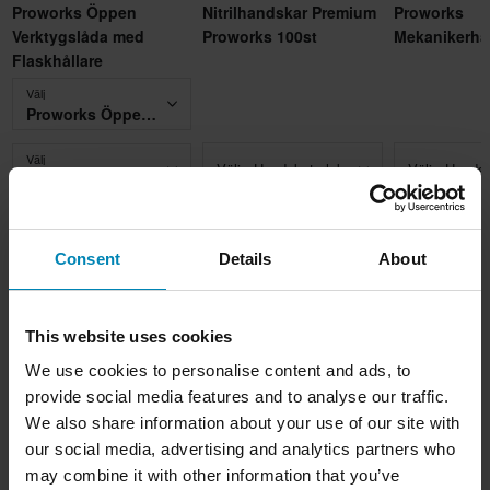
Proworks Öppen
Nitrilhandskar Premium
Proworks
Verktygslåda med
Proworks 100st
Mekanikerha
Flaskhållare
Välj
Proworks Öppen Verktygslåda
Välj
Välj - Handskstorlek
Välj - Hands
Proworks Sprayflaskehållare Svart
45 kr
259 kr
15 kr
-79%
-26%
-69%
218 kr
349 kr
49 kr
Consent
Details
About
Lägg till i
Lägg till i
Lägg t
varukorgen
varukorgen
varuk
This website uses cookies
We use cookies to personalise content and ads, to
Produktbeskrivning
provide social media features and to analyse our traffic.
We also share information about your use of our site with
Nyckeln till problemfritt mekande är bra belysning!
Produktspecifikationer
our social media, advertising and analytics partners who
may combine it with other information that you’ve