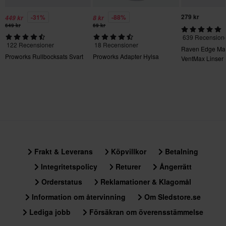
tunga produkter. Se vår
Kundvård-sida
för mer information.
279 kr
-31%
-88%
449 kr
8 kr
Skicka
60 dagars returrätt*
649 kr
69 kr
639 Recension
Du har rätt att returnera din beställning inom 60 dagar.
122 Recensioner
18 Recensioner
Raven Edge Mag
Returavgifter tillkommer. *Rätten att returnera gäller inte för
Proworks Rullbocksats Svart
Proworks Adapter Hylsa
VentMax Linser
produkter som är personaliserade eller tillverkade på beställning.
Se vår
Kundvård-sida
för mer information och villkor.
Frakt & Leverans
Köpvillkor
Betalning
Integritetspolicy
Returer
Ångerrätt
Orderstatus
Reklamationer & Klagomål
Information om återvinning
Om Sledstore.se
Lediga jobb
Försäkran om överensstämmelse