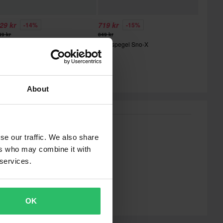
29 kr
719 kr
-14%
-15%
49 kr
849 kr
ackspegel Polaris Sno-X
Backspegel Sno-X
About
se our traffic. We also share
ers who may combine it with
 services.
OK