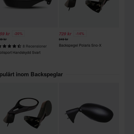
59 kr
729 kr
-20%
-14%
49 kr
849 kr
Backspegel Polaris Sno-X
8 Recensioner
olisport Handskydd Svart
pulärt inom Backspeglar