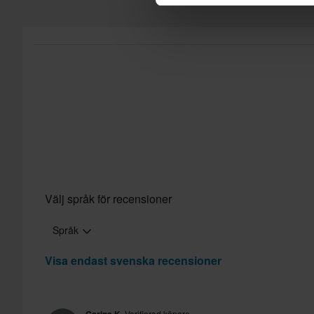
Välj språk för recensioner
Språk
Visa endast svenska recensioner
Verifierad köpare