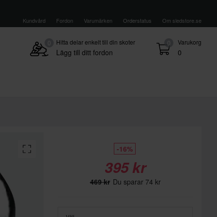
Kundvård
Fordon
Varumärken
Orderstatus
Om sledstore.se
Hitta delar enkelt till din skoter
Varukorg
0
0
Lägg till ditt fordon
0
-16%
395 kr
469 kr
Du sparar 74 kr
Välj