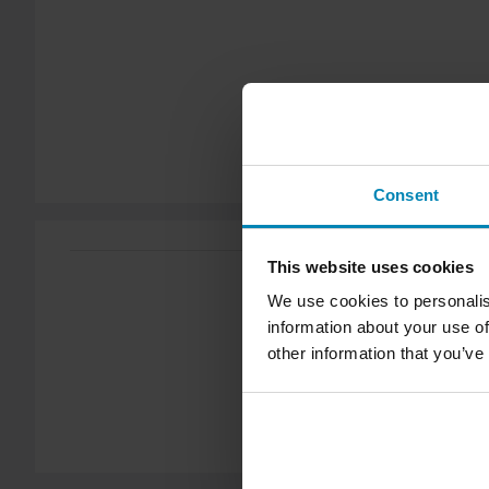
Fri frakt över 1500kr*
Frakt från 39kr för beställningar under 1500kr. Fraktkostnad
vikt. Du ser din kostnad i kassan innan du slutför din beställning
Skicka
och tunga produkter. Se vår
Kundvård-sida
för mer informat
60 dagars returrätt*
Du har rätt att returnera din beställning inom 60 dagar. Retura
Consent
returnera gäller inte för produkter som är personaliserade elle
vår
Kundvård-sida
för mer information och villkor.
This website uses cookies
We use cookies to personalis
information about your use of
other information that you’ve