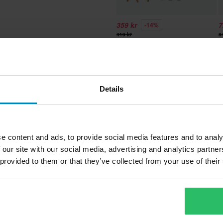
en är baserad på beställningens
359 kr
7
-14%
. *Fri frakt gäller ej för stora
419 kr
8
ion.
B
5 Recensioner
Backspegel Arctic Cat Sno-X
vgifter tillkommer. *Rätten att
Details
r tillverkade på beställning. Se
Vad våra kunder tycker
e content and ads, to provide social media features and to analy
 our site with our social media, advertising and analytics partn
 provided to them or that they’ve collected from your use of their