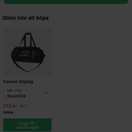
Glöm inte att köpa
Course Drybag
Välj - Färg
Svart/Grå
219 kr
-60%
549 kr
Lägg till i
varukorgen