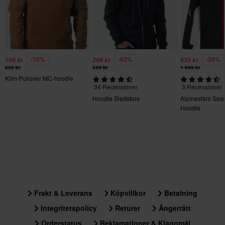
260 x 365 x 205 mm
XXL
290 x 390 x 190 mm
-10%
-62%
-39%
749 kr
209 kr
635 kr
829 kr
549 kr
1 049 kr
Klim Pullover MC-hoodie
34 Recensioner
3 Recensioner
Hoodie Sledstore
Alpinestars Ses
Hoodie
Frakt & Leverans
Köpvillkor
Betalning
Integritetspolicy
Returer
Ångerrätt
Orderstatus
Reklamationer & Klagomål