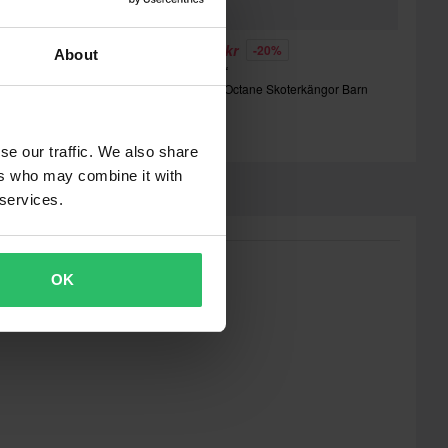
39 kr
635 kr
-20%
-20%
About
95 kr
795 kr
XR Octane Skoterkängor Barn
FXR Octane Skoterkängor Barn
se our traffic. We also share
ers who may combine it with
 services.
OK