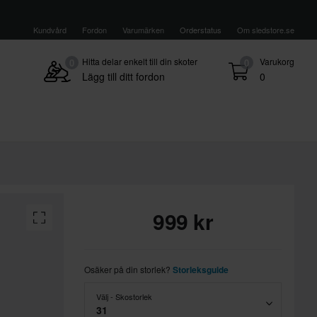
Kundvård
Fordon
Varumärken
Orderstatus
Om sledstore.se
Hitta delar enkelt till din skoter
Varukorg
0
0
Lägg till ditt fordon
0
999 kr
Osäker på din storlek?
Storleksguide
Välj - Skostorlek
31