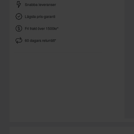
Snabba leveranser
Lägsta pris-garanti
Fri frakt över 1500kr*
60 dagars returrätt*