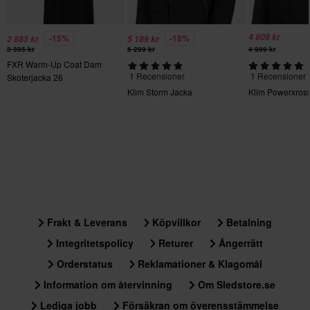
367 x 465 x 101 mm
4 809 kr
-15%
-18%
2 885 kr
5 189 kr
3 395 kr
6 299 kr
4 999 kr
FXR Warm-Up Coat Dam
1 Recensioner
1 Recensioner
Skoterjacka 26
Klim Storm Jacka
Klim Powerxros
Frakt & Leverans
Köpvillkor
Betalning
Integritetspolicy
Returer
Ångerrätt
Orderstatus
Reklamationer & Klagomål
Information om återvinning
Om Sledstore.se
Lediga jobb
Försäkran om överensstämmelse