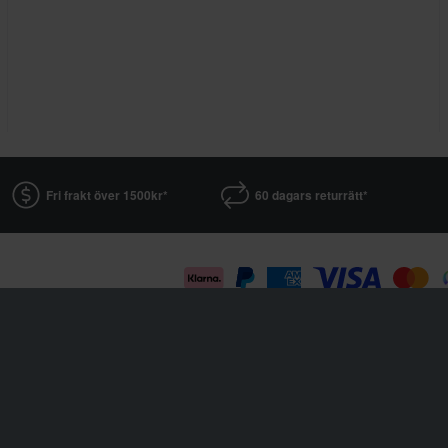
Fri frakt över 1500kr*
60 dagars returrätt*
Sledstore är en del av företaget Pierce AB
Fleminggatan 20A, 112 26 Stockholm, Sverige
Företagsregister: Bolagsverket
Organisationsnummer: 556763-1592
Auktoriserad Representant: Göran Dahlin