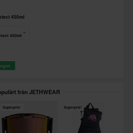
otect 450ml
otect 450ml
korgen
opulärt från JETHWEAR
Superpris!
Superpris!