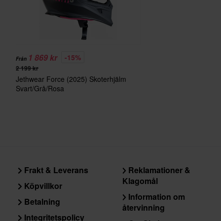
1 869 kr
-15%
Från
2 199 kr
Jethwear Force (2025) Skoterhjälm
Svart/Grå/Rosa
Frakt & Leverans
Reklamationer &
Klagomål
Köpvillkor
Information om
Betalning
återvinning
Integritetspolicy