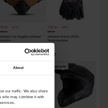
79 kr
719 kr
-27%
-28%
 349 kr
999 kr
ethwear Line Goggles Jethwear
Jethwear Empire (2025)
onuslins
Skoterhandskar
ärt inom Adventurehjälmar
Superpris!
About
se our traffic. We also share
ers who may combine it with
 services.