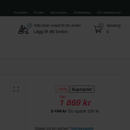
Kundvård
Fordon
Varumärken
Orderstatus
Om sledstore.se
Hitta delar enkelt till din skoter
Varukorg
0
0
Lägg till ditt fordon
0
-15%
Superpris!
Från
1 869 kr
2 199 kr
Du sparar 330 kr
Osäker på din storlek?
Storleksguide