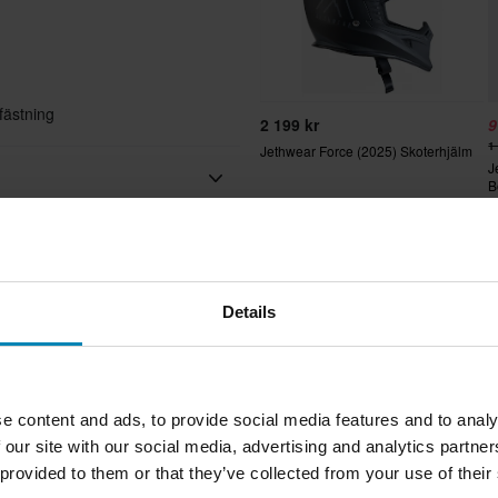
n
fästning
2 199 kr
9
1
Jethwear Force (2025) Skoterhjälm
J
B
Popul
Svart, Grå, Rosa
Termoplast
Details
JETHWEAR
Vuxen
 vårt bästa för att du ska få dina
e content and ads, to provide social media features and to analy
 our site with our social media, advertising and analytics partn
Avtagbart foder, Snabbfäste
 provided to them or that they’ve collected from your use of their