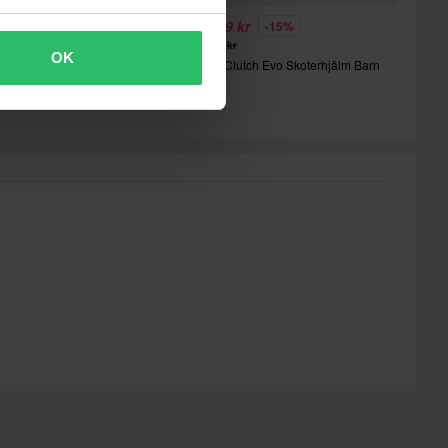
 979 kr
1 269 kr
-10%
-15%
 199 kr
1 495 kr
OK
09 Tactical 2.0 Skoterhjälm
FXR Clutch Evo Skoterhjälm Barn
26