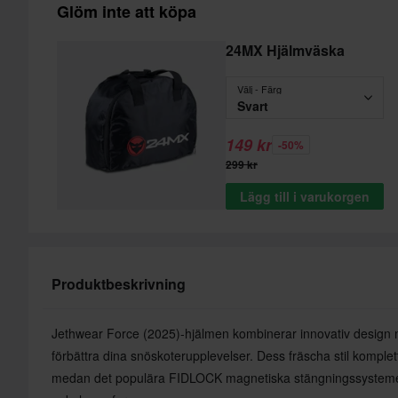
Glöm inte att köpa
24MX Hjälmväska
Välj - Färg
Svart
149 kr
-50%
299 kr
Lägg till i varukorgen
Produktbeskrivning
Jethwear Force (2025)-hjälmen kombinerar innovativ design me
förbättra dina snöskoterupplevelser. Dess fräscha stil komplet
medan det populära FIDLOCK magnetiska stängningssystemet