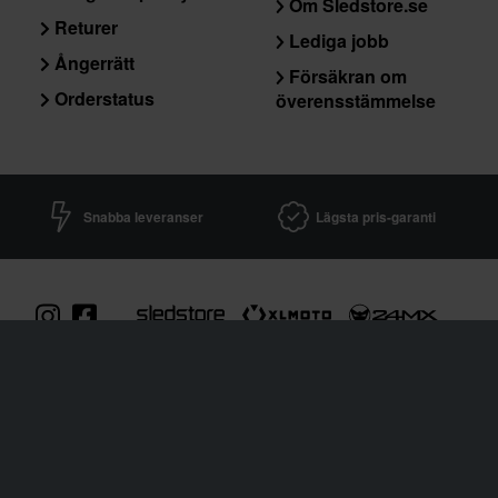
Om Sledstore.se
Returer
Lediga jobb
Ångerrätt
Försäkran om
Orderstatus
överensstämmelse
Snabba leveranser
Lägsta pris-garanti