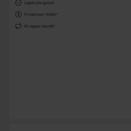
Lägsta pris-garanti
Fri frakt över 1500kr*
60 dagars returrätt*