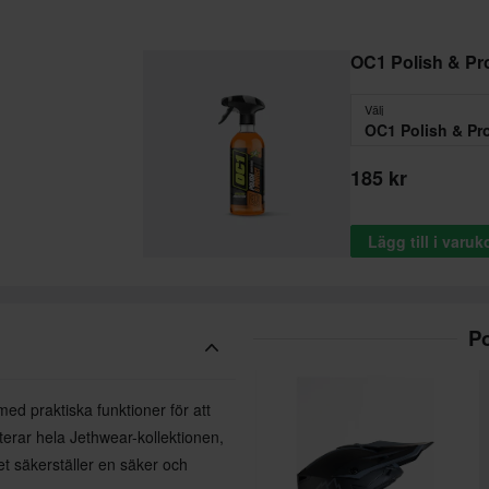
OC1 Polish & Pr
Välj
OC1 Polish & Pr
185 kr
Lägg till i varu
P
d praktiska funktioner för att
terar hela Jethwear-kollektionen,
 säkerställer en säker och