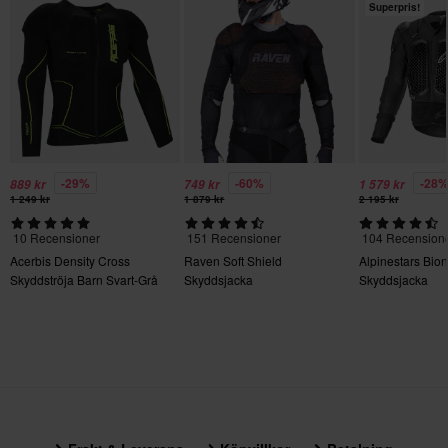
Superpris!
-29%
-60%
-28
889 kr
749 kr
1 579 kr
1 249 kr
1 879 kr
2 195 kr
10 Recensioner
151 Recensioner
104 Recension
Acerbis Density Cross
Raven Soft Shield
Alpinestars Bion
Skyddströja Barn Svart-Grå
Skyddsjacka
Skyddsjacka