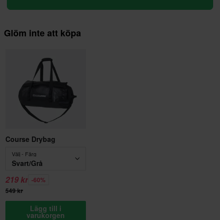
Glöm inte att köpa
Course Drybag
Välj - Färg
Svart/Grå
219 kr
-60%
549 kr
Lägg till i
varukorgen