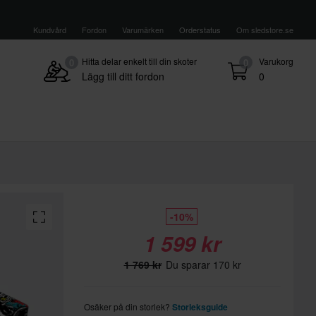
Kundvård
Fordon
Varumärken
Orderstatus
Om sledstore.se
Hitta delar enkelt till din skoter
Varukorg
0
0
Lägg till ditt fordon
0
-10%
1 599 kr
1 769 kr
Du sparar 170 kr
Osäker på din storlek?
Storleksguide