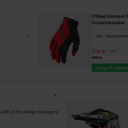
r
O'Neal Element
Crosshandskar
Välj - Handskstorle
219 kr
-27%
299 kr
Lägg till i varu
BS är din pålitliga följeslagare