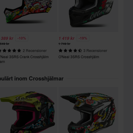
 389 kr
1 419 kr
-10%
-19%
 549 kr
1 749 kr
2 Recensioner
3 Recensioner
'Neal 3SRS Crank Crosshjälm
O'Neal 3SRS Crosshjälm
arn
ulärt inom Crosshjälmar