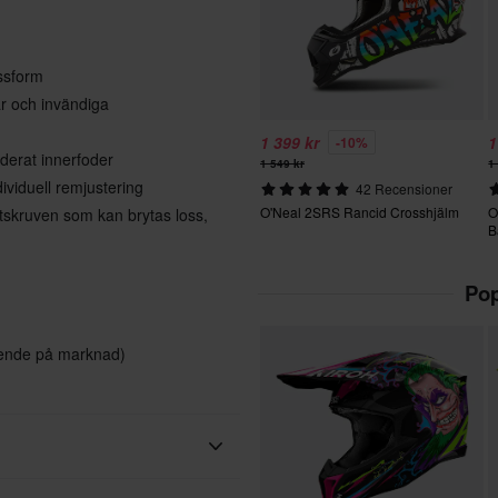
ssform
ar och invändiga
1 399 kr
1
-10%
derat innerfoder
1 549 kr
1
ividuell remjustering
42 Recensioner
O'Neal 2SRS Rancid Crosshjälm
O
stskruven som kan brytas loss,
B
Pop
oende på marknad)