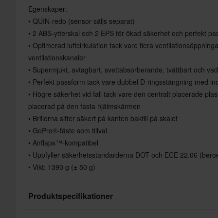
Egenskaper:
• QUIN-redo (sensor säljs separat)
• 2 ABS-ytterskal och 2 EPS för ökad säkerhet och perfekt pa
• Optimerad luftcirkulation tack vare flera ventilationsöppning
ventilationskanaler
• Supermjukt, avtagbart, svettabsorberande, tvättbart och vad
• Perfekt passform tack vare dubbel D-ringsstängning med ind
• Högre säkerhet vid fall tack vare den centralt placerade pla
placerad på den fasta hjälmskärmen
• Brillorna sitter säkert på kanten baktill på skalet
• GoPro®-fäste som tillval
• Airflaps™-kompatibel
• Uppfyller säkerhetsstandarderna DOT och ECE 22.06 (ber
• Vikt: 1390 g (± 50 g)
Produktspecifikationer