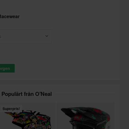
 Racewear
k
korgen
Populärt från O'Neal
Superpris!