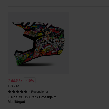
1 599 kr
-10%
1 769 kr
4 Recensioner
O'Neal 3SRS Crank Crosshjälm
Multifärgad