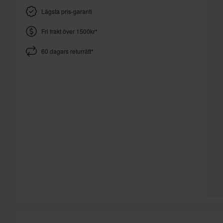
Lägsta pris-garanti
Fri frakt över 1500kr*
60 dagars returrätt*