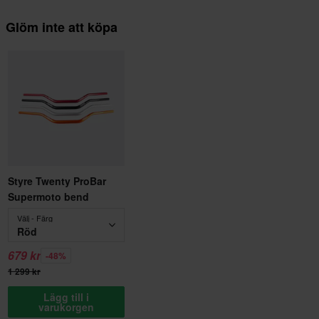
Glöm inte att köpa
Styre Twenty ProBar
Supermoto bend
Välj - Färg
Röd
679 kr
-48%
1 299 kr
Lägg till i
varukorgen