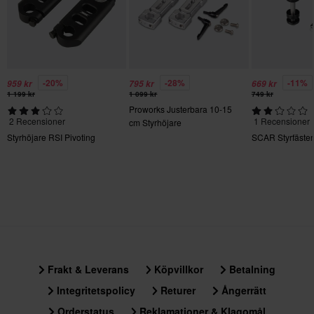
-20%
-28%
-11%
959 kr
795 kr
669 kr
1 199 kr
1 099 kr
749 kr
Proworks Justerbara 10-15
2 Recensioner
1 Recensioner
cm Styrhöjare
Styrhöjare RSI Pivoting
SCAR Styrfäste
Frakt & Leverans
Köpvillkor
Betalning
Integritetspolicy
Returer
Ångerrätt
Orderstatus
Reklamationer & Klagomål