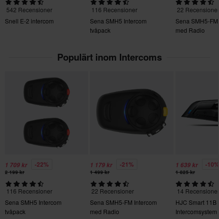
• Audio Multitasking för Intercom, musik och samtal samtidigt
Du har rätt att returnera din beställning inom 60 dagar.
542 Recensioner
116 Recensioner
22 Recensione
Returavgifter tillkommer. *Rätten att returnera gäller inte för
• Inbyggd FM-radio för fristående lyssning
Snell E-2 intercom
Sena SMH5 Intercom
Sena SMH5-FM 
produkter som är personaliserade eller tillverkade på beställning.
tvåpack
med Radio
Gränssnitt
Se vår
Kundvård-sida
för mer information och villkor.
Populärt inom Intercoms
• Handskvänliga kontroller för volym, spår och samtal
• Stöd för röstkommandon för Android och iOS
Drift
• Designad för pendling, Touring och gruppkörning
• Stabil prestanda med flera anslutna enheter
-22%
-21%
-10
1 709 kr
1 179 kr
1 639 kr
2 199 kr
1 499 kr
1 825 kr
116 Recensioner
22 Recensioner
14 Recensione
Sena SMH5 Intercom
Sena SMH5-FM Intercom
HJC Smart 11B
tvåpack
med Radio
Intercomsystem 