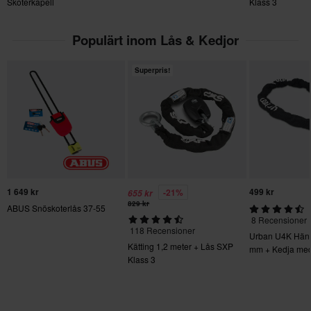
Skoterkapell
Klass 3
Du har rätt att returnera din beställning inom 60 dagar.
Returavgifter tillkommer. *Rätten att returnera gäller inte för
Populärt inom Lås & Kedjor
produkter som är personaliserade eller tillverkade på beställning.
Se vår
Kundvård-sida
för mer information och villkor.
Superpris!
1 649 kr
499 kr
-21%
655 kr
829 kr
ABUS Snöskoterlås 37-55
8 Recensioner
118 Recensioner
Urban U4K Hän
Kätting 1,2 meter + Lås SXP
mm + Kedja med
Klass 3
mm