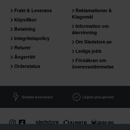
Frakt & Leverans
Reklamationer &
Klagomål
Köpvillkor
Information om
Betalning
återvinning
Integritetspolicy
Om Sledstore.se
Returer
Lediga jobb
Ångerrätt
Försäkran om
Orderstatus
överensstämmelse
Snabba leveranser
Lägsta pris-garanti