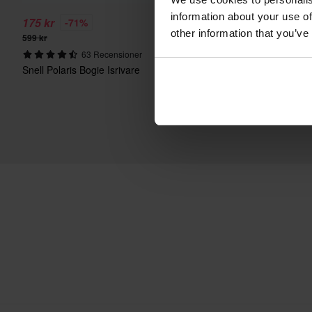
information about your use of
175 kr
155 kr
-71%
-65%
other information that you’ve
599 kr
449 kr
63 Recensioner
11 Recensio
Snell Polaris Bogie Isrivare
Väska Sledstore Underh