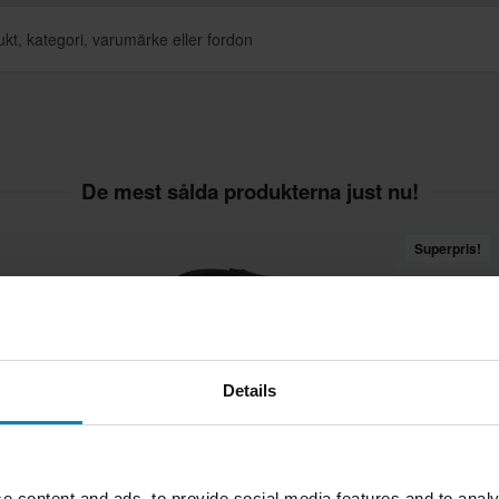
De mest sålda produkterna just nu!
Superpris!
Details
e content and ads, to provide social media features and to analy