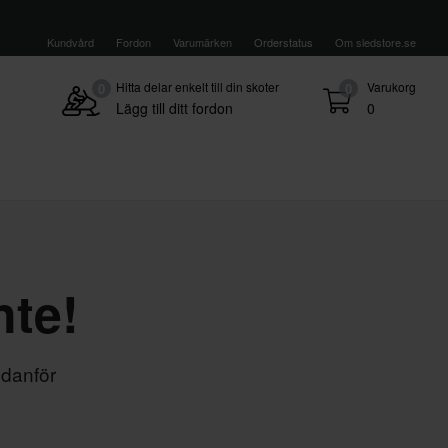
Kundvård
Fordon
Varumärken
Orderstatus
Om sledstore.se
Hitta delar enkelt till din skoter
Varukorg
0
0
Lägg till ditt fordon
0
nte!
edanför