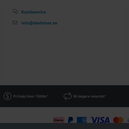
Kundservice
info@sledstore.se
Fri frakt över 1500kr*
60 dagars returrätt*