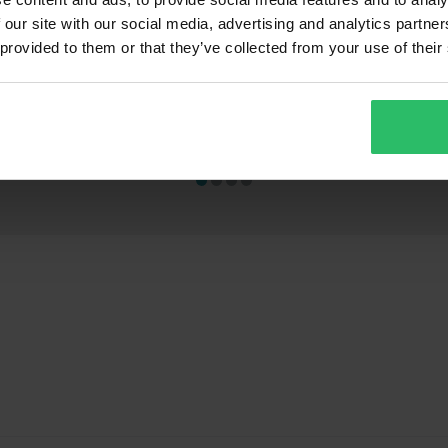
 our site with our social media, advertising and analytics partn
749 kr
989 kr
-48%
-48
 provided to them or that they’ve collected from your use of their
1 449 kr
1 899 kr
ner
671 Recensioner
2
ood Bag
Raven Airborne Evo Crosshjälm
Proworks SkiSc