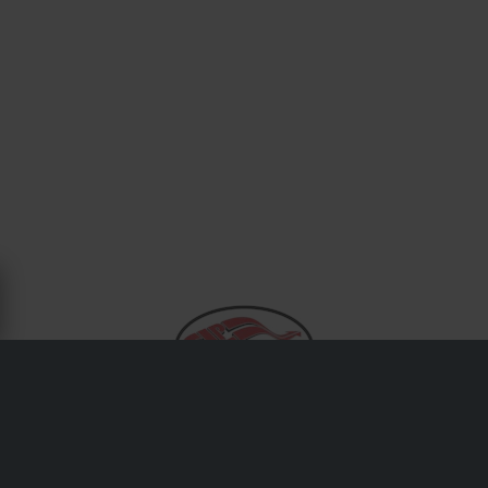
OM STARTING LINE PRODUCTS
Från kopplingsset till avgassystem erbjuder SLP
dynotestade delar som ökar effekt och effektivitet för
snöskotrar och UTV:er. Deras innovationer är betrodda av