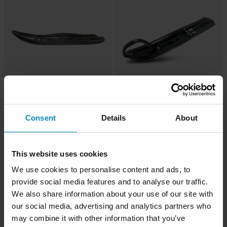
5 699 kr
5 399 kr
Från
Från
SLP Mohawk Skida
SLP Powder Pro Skida
Consent
Details
About
This website uses cookies
We use cookies to personalise content and ads, to
provide social media features and to analyse our traffic.
We also share information about your use of our site with
our social media, advertising and analytics partners who
may combine it with other information that you’ve