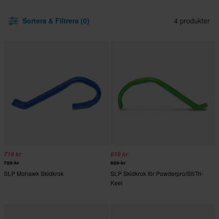
Sortera & Filtrera (0)
4 produkter
719 kr
619 kr
729 kr
629 kr
SLP Mohawk Skidkrok
SLP Skidkrok för Powderpro/Slt/Tri-
Keel