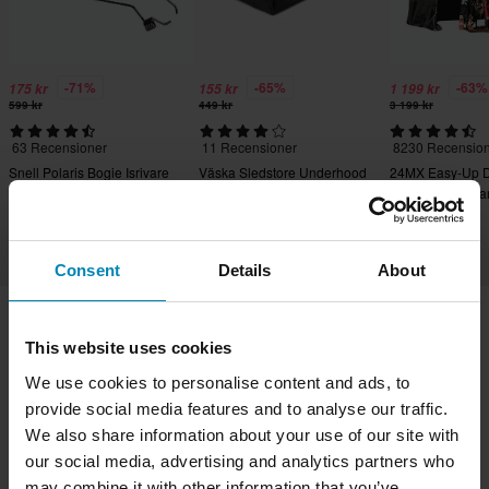
-71%
-65%
-63%
175 kr
155 kr
1 199 kr
599 kr
449 kr
3 199 kr
63 Recensioner
11 Recensioner
8230 Recensio
Snell Polaris Bogie Isrivare
Väska Sledstore Underhood
24MX Easy-Up D
Bag
med väggar Svar
Consent
Details
About
This website uses cookies
Frakt & Leverans
Köpvillkor
Betalning
We use cookies to personalise content and ads, to
Integritetspolicy
Returer
Ångerrätt
provide social media features and to analyse our traffic.
Orderstatus
Reklamationer & Klagomål
We also share information about your use of our site with
Information om återvinning
Om Sledstore.se
our social media, advertising and analytics partners who
Lediga jobb
Försäkran om överensstämmelse
may combine it with other information that you’ve