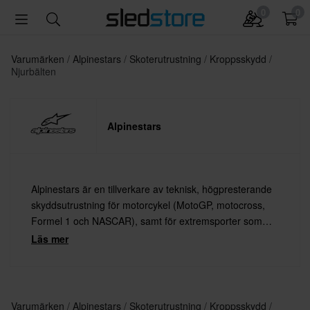
0
0
Varumärken
Alpinestars
Skoterutrustning
Kroppsskydd
Njurbälten
Alpinestars
Alpinestars är en tillverkare av teknisk, högpresterande
skyddsutrustning för motorcykel (MotoGP, motocross,
Formel 1 och NASCAR), samt för extremsporter som
mountainbike och surfing.
Läs mer
Varumärken
Alpinestars
Skoterutrustning
Kroppsskydd