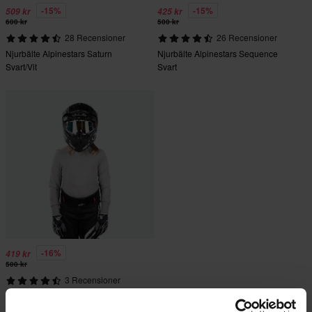
-15%
-15%
509 kr
425 kr
600 kr
500 kr
28 Recensioner
26 Recensioner
Njurbälte Alpinestars Saturn
Njurbälte Alpinestars Sequence
Svart/Vit
Svart
-16%
419 kr
500 kr
3 Recensioner
Njurbälte Barn Alpinestars
Sequence Svart