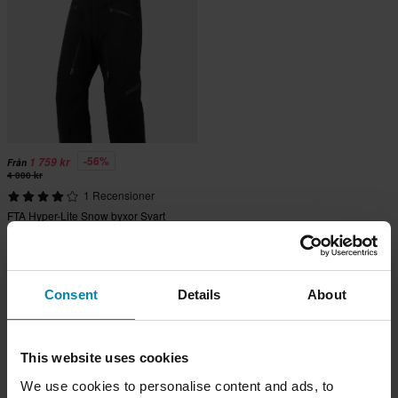
-56%
1 759 kr
Från
4 000 kr
1 Recensioner
FTA Hyper-Lite Snow byxor Svart
Consent
Details
About
This website uses cookies
We use cookies to personalise content and ads, to