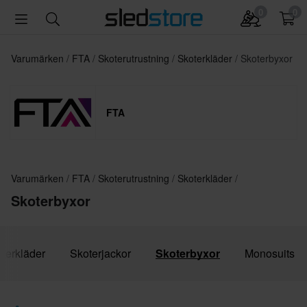
0
0
Varumärken
FTA
Skoterutrustning
Skoterkläder
Skoterbyxor
FTA
Varumärken
FTA
Skoterutrustning
Skoterkläder
Skoterbyxor
oterkläder
Skoterjackor
Skoterbyxor
Monosuits