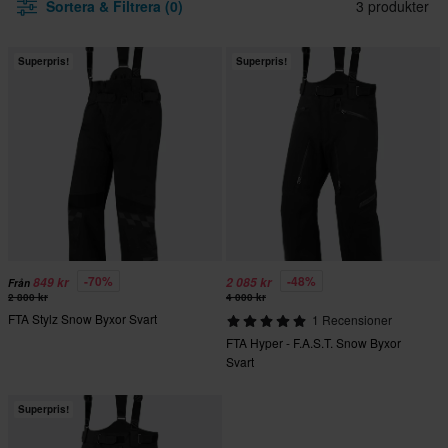
Sortera & Filtrera (0)
3 produkter
Superpris!
Superpris!
-70%
-48%
849 kr
2 085 kr
Från
2 800 kr
4 000 kr
FTA Stylz Snow Byxor Svart
1 Recensioner
FTA Hyper - F.A.S.T. Snow Byxor
Svart
Superpris!