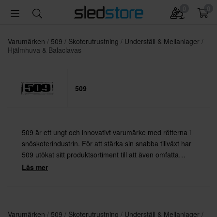
0
0
Varumärken
509
Skoterutrustning
Underställ & Mellanlager
Hjälmhuva & Balaclavas
509
509 är ett ungt och innovativt varumärke med rötterna i
snöskoterindustrin. För att stärka sin snabba tillväxt har
509 utökat sitt produktsortiment till att även omfatta
motocross och andra actionsporter. 509 tillverkar
Läs mer
snygga brillor och hjälmar samt stilrena streetwear-
kläder.
Varumärken
509
Skoterutrustning
Underställ & Mellanlager