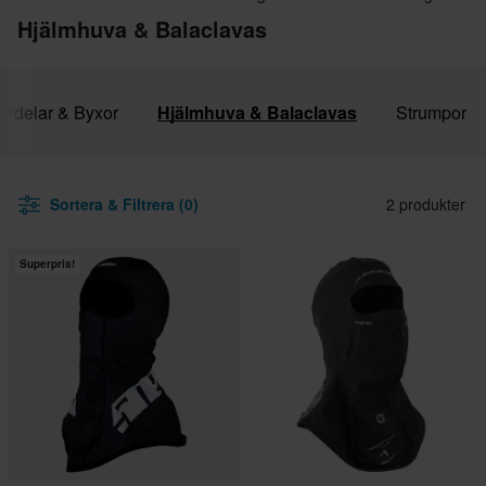
Hjälmhuva & Balaclavas
erdelar & Byxor
Hjälmhuva & Balaclavas
Strumpor
Sortera & Filtrera (0)
2 produkter
Superpris!