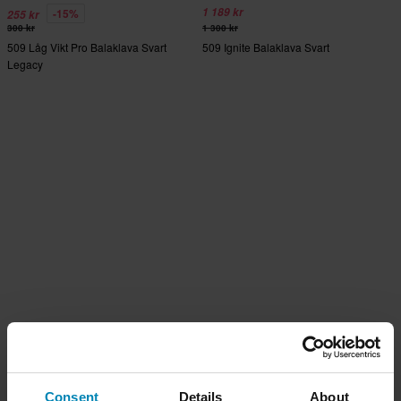
1 189 kr
-15%
255 kr
300 kr
1 300 kr
509 Låg Vikt Pro Balaklava Svart
509 Ignite Balaklava Svart
Legacy
Consent
Details
About