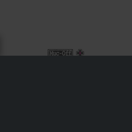
OM MUC-OFF
Muc-Off är ett premium brittiskt märke känt för sina
biologiskt nedbrytbara motorcykelrengöringsmedel,
smörjmedel och skyddsspray. Deras distinkta rosa formel
revolutionerade motorcykelrengöring, och deras
produktlinje har sedan dess utökats för att inkludera
detaljverktyg, tubeless tätmedel och luktskydd för
utrustning. Används både av professionella team och
helgkrigare.