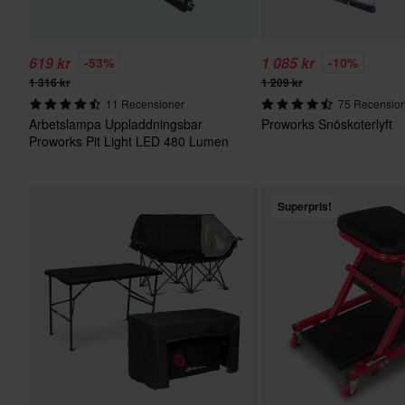
619 kr
1 085 kr
-53%
-10%
1 316 kr
1 209 kr
11 Recensioner
75 Recensio
Arbetslampa Uppladdningsbar
Proworks Snöskoterlyft
Proworks Pit Light LED 480 Lumen
4-PACK
Superpris!