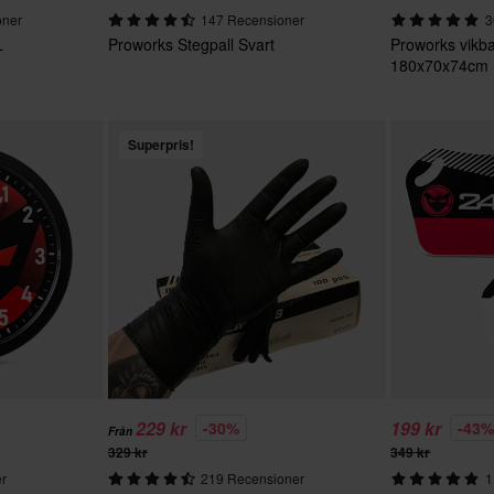
oner
147 Recensioner
3
L
Proworks Stegpall Svart
Proworks vikba
180x70x74cm 
Superpris!
229 kr
199 kr
-30%
-43
Från
329 kr
349 kr
r
219 Recensioner
1