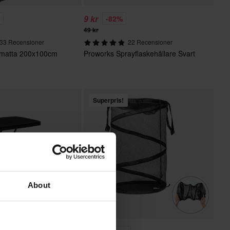
9 kr
%
-82%
49 kr
33 Recensioner
22 Recensioner
ömatta 200x100cm
Proworks Sprayflaskehållare Svart
Superpris!
About