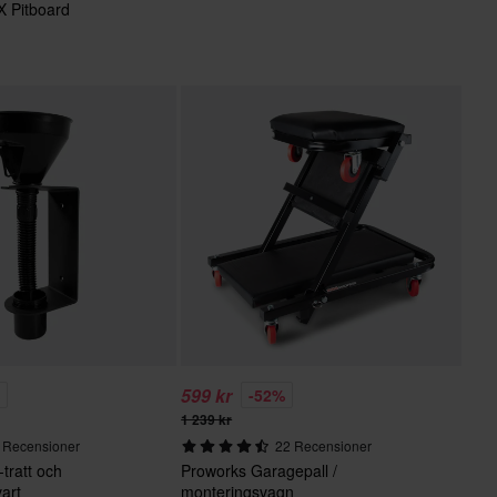
 Pitboard
599 kr
%
-52%
1 239 kr
 Recensioner
22 Recensioner
-tratt och
Proworks Garagepall /
art
monteringsvagn