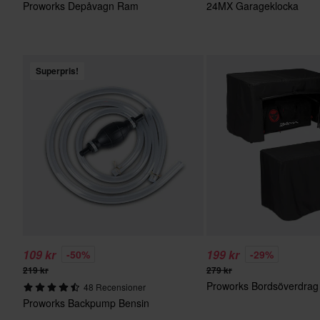
Proworks Depåvagn Ram
24MX Garageklocka
Superpris!
109 kr
199 kr
-50%
-29%
219 kr
279 kr
Proworks Bordsöverdrag
48 Recensioner
Proworks Backpump Bensin