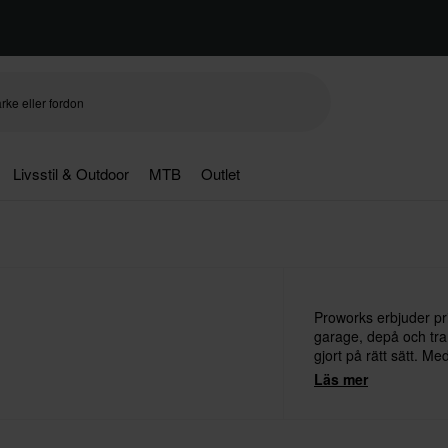
Livsstil & Outdoor
MTB
Outlet
Proworks erbjuder pri
garage, depå och tran
gjort på rätt sätt. M
verktygslådor, depås
Läs mer