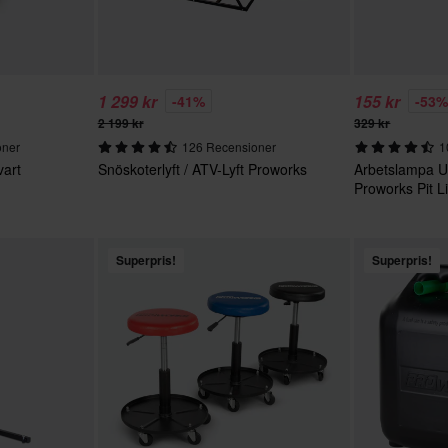
1 299 kr
155 kr
-41%
-53
2 199 kr
329 kr
oner
126 Recensioner
1
vart
Snöskoterlyft / ATV-Lyft Proworks
Arbetslampa U
Proworks Pit 
Superpris!
Superpris!