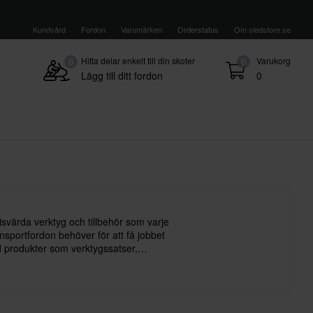
Kundvård
Fordon
Varumärken
Orderstatus
Om sledstore.se
Hitta delar enkelt till din skoter
Varukorg
0
0
Lägg till ditt fordon
0
svärda verktyg och tillbehör som varje
sportfordon behöver för att få jobbet
ed produkter som verktygssatser,
töd och magnetskålar