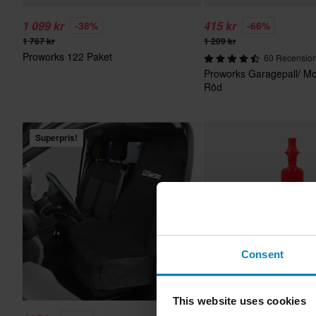
1 099 kr
415 kr
-38%
-66%
1 767 kr
1 209 kr
Proworks 122 Paket
60 Recensio
Proworks Garagepall/ M
Röd
Superpris!
Consent
This website uses cookies