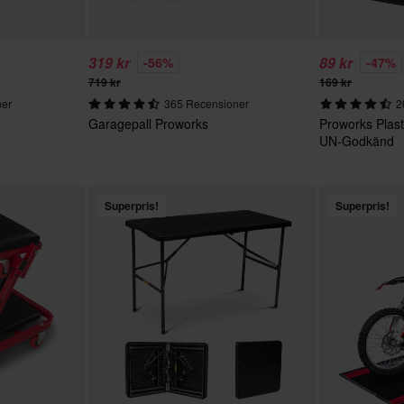
319 kr
89 kr
-56%
-47%
719 kr
169 kr
ner
365 Recensioner
2
Garagepall Proworks
Proworks Plas
UN-Godkänd
Superpris!
Superpris!