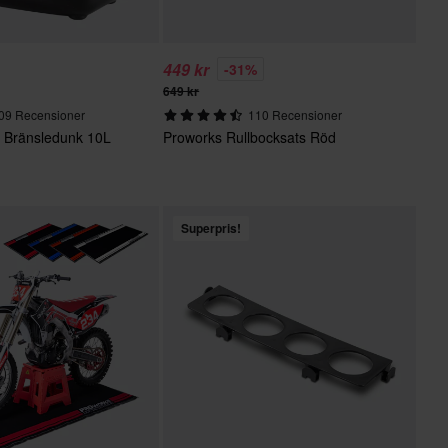
449 kr
-31%
649 kr
09 Recensioner
110 Recensioner
t Bränsledunk 10L
Proworks Rullbocksats Röd
Superpris!