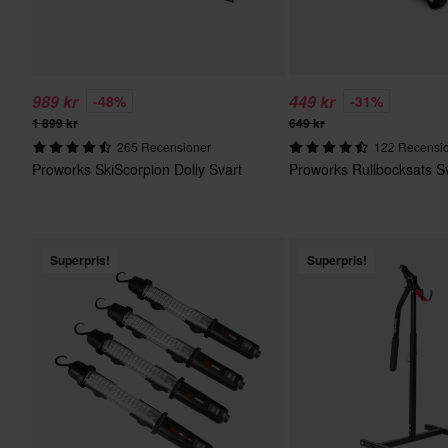
989 kr
449 kr
-48%
-31%
1 899 kr
649 kr
265 Recensioner
122 Recensi
Proworks SkiScorpion Dolly Svart
Proworks Rullbocksats S
Superpris!
Superpris!