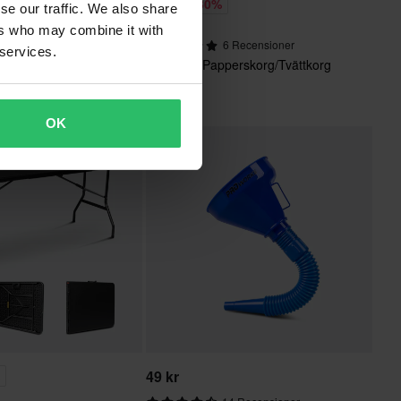
69 kr
%
-30%
se our traffic. We also share
99 kr
ers who may combine it with
5 Recensioner
6 Recensioner
 services.
llbart Bord
Proworks Papperskorg/Tvättkorg
vart
OK
49 kr
%