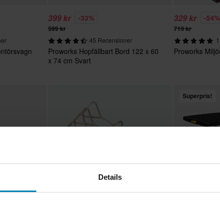
399 kr
329 kr
-33%
-54
599 kr
719 kr
ner
45 Recensioner
1
ontörsvagn
Proworks Hopfällbart Bord 122 x 60
Proworks Milj
x 74 cm Svart
Superpris!
Details