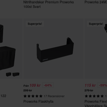
Nitrilhandskar Premium Proworks
Proworks 24MX
100st Svart
Superpris!
Superpris!
109 kr
115 kr
-64%
-59
Från
299 kr
279 kr
 122
17 Recensioner
1
Proworks Flaskhylla
Proworks Flexi
Vägghållare Sv