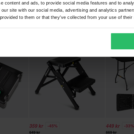
279 kr
199 kr
-30%
-40
e content and ads, to provide social media features and to analy
399 kr
329 kr
 our site with our social media, advertising and analytics partn
ner
234 Recensioner
4
 provided to them or that they’ve collected from your use of their
Proworks Tältankare 4-Pack
Proworks Hopfä
76x50x74 cm S
Superpris!
Superpris!
359 kr
449 kr
-45%
-33
649 kr
669 kr