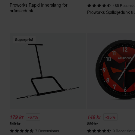
Proworks Rapid Innerslang för
485 Recensi
bränsledunk
Proworks Spilloljedunk 8
Superpris!
179 kr
149 kr
-67%
-35%
549 kr
229 kr
7 Recensioner
9 Recensione