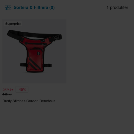
Sortera & Filtrera (0)
1 produkter
Superpris!
-40%
269 kr
449 kr
Rusty Stitches Gordon Benväska